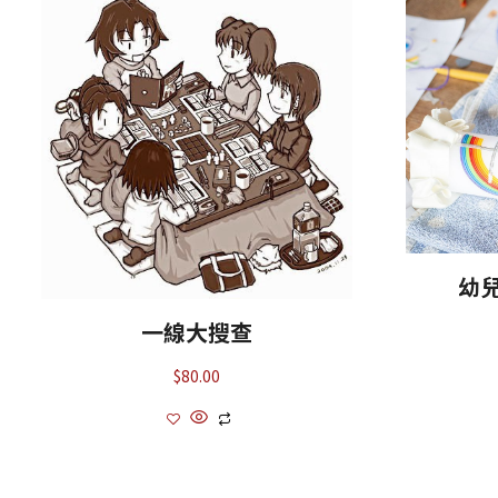
幼
一線大搜查
$
80.00