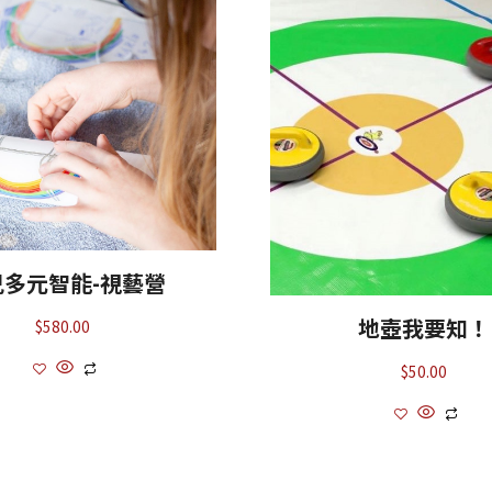
兒多元智能-視藝營
地壺我要知！
$
580.00
$
50.00