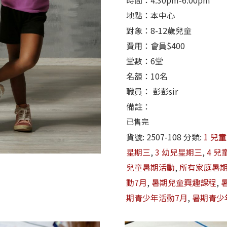
時間：4:30pm-6:00pm
地點：本中心
對象：8-12歲兒童
費用：會員$400
堂數：6堂
名額：10名
職員： 彭彭sir
備註：
已售完
貨號:
2507-108
分類:
1 兒
星期三
,
3 幼兒星期三
,
4 
兒童暑期活動
,
所有家庭暑
動7月
,
暑期兒童興趣課程
,
期青少年活動7月
,
暑期青少