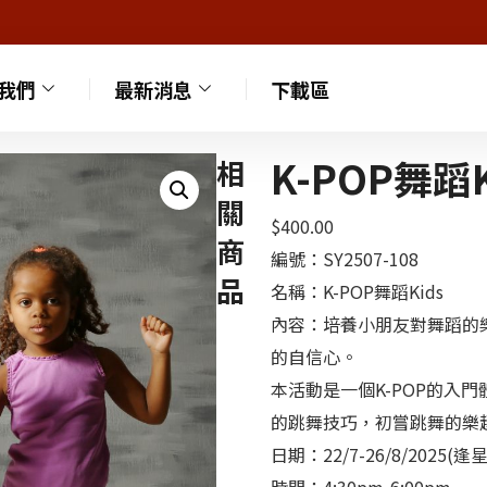
我們
最新消息
下載區
K-POP舞蹈K
相
關
$
400.00
商
編號：SY2507-108
品
名稱：K-POP舞蹈Kids
內容：培養小朋友對舞蹈的
的自信心。
本活動是一個K-POP的入
的跳舞技巧，初嘗跳舞的樂
日期：22/7-26/8/2025(逢