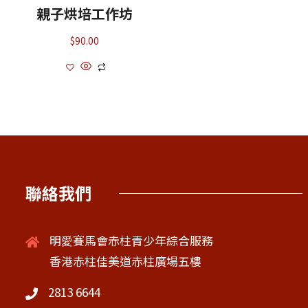
親子烘培工作坊
$
90.00
聯絡我們
明愛賽馬會赤柱青少年綜合服務
香港赤柱佳美道赤柱廣場五樓
2813 6644