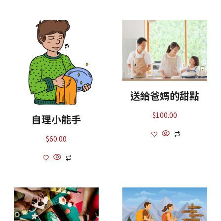
送給爸媽的甜點
$
100.00
自理小能手
$
60.00