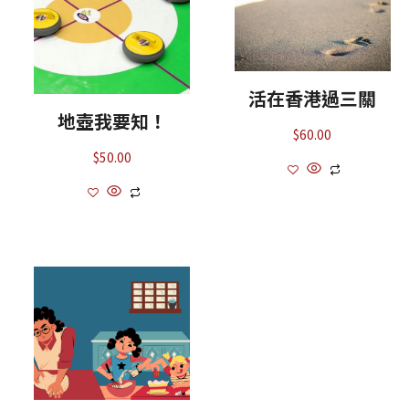
活在香港過三關
地壺我要知！
$
60.00
$
50.00