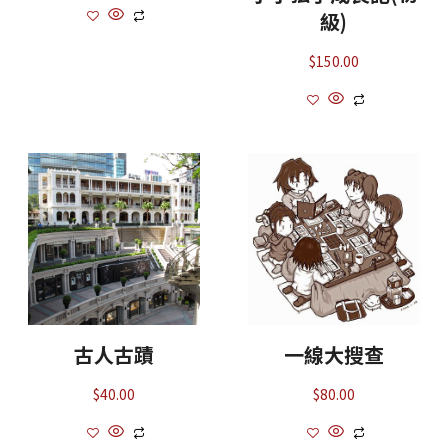
級)
$
150.00
古人古蹟
一線大搜查
$
40.00
$
80.00