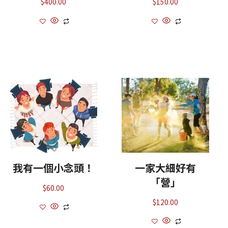
$
400.00
$
150.00
我有一個小念頭！
一家大細好有
「營」
$
60.00
$
120.00