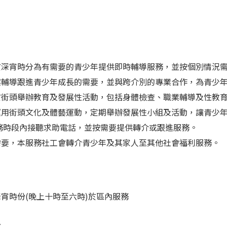
 於深宵時分為有需要的青少年提供即時輔導服務，並按個別情況
個案輔導跟進青少年成長的需要，並與跨介別的專業合作，為青少
期於街頭舉辦教育及發展性活動，包括身體檢查、職業輔導及性教
 運用街頭文化及體藝運動，定期舉辦發展性小組及活動，讓青少
服務時段內接聽求助電話，並按需要提供轉介或跟進服務。
有需要，本服務社工會轉介青少年及其家人至其他社會福利服務。
宵時份(晚上十時至六時)於區內服務
7