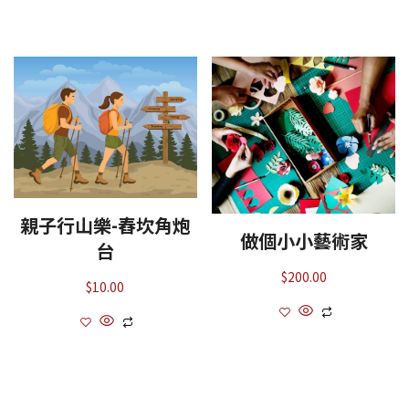
親子行山樂-舂坎角炮
做個小小藝術家
台
$
200.00
$
10.00