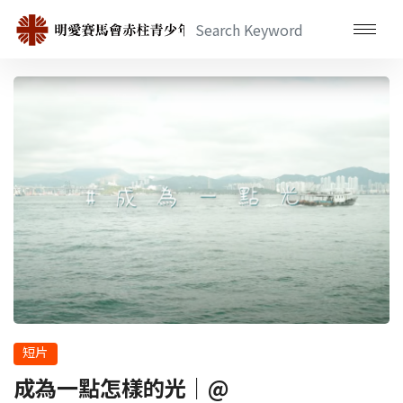
短片
成為一點怎樣的光｜@