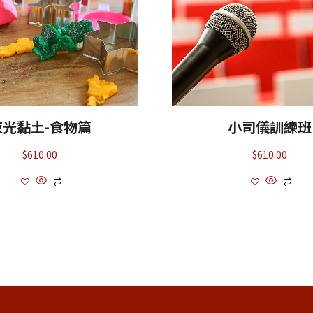
夜光黏土-食物篇
小司儀訓練班
$
610.00
$
610.00