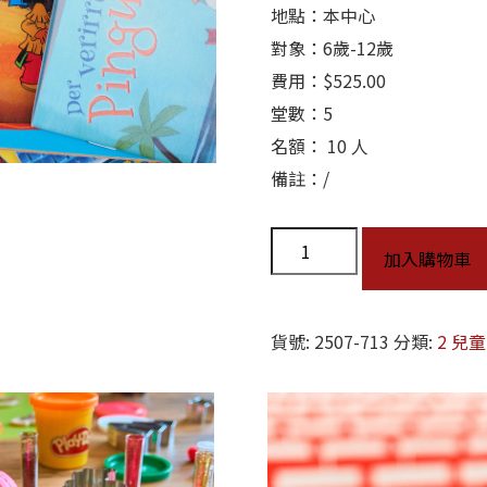
地點：本中心
對象：6歲-12歲
費用：$525.00
堂數：5
名額： 10 人
備註：/
加入購物車
貨號:
2507-713
分類:
2 兒