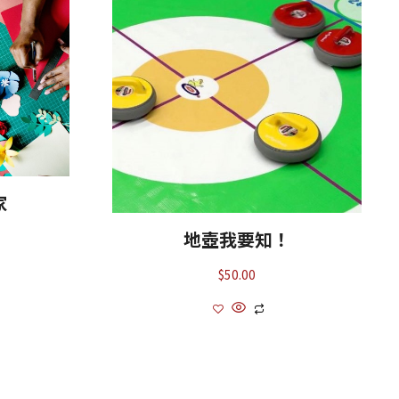
家
地壺我要知！
$
50.00