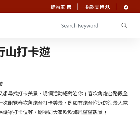
購物車
捐款支持
行山打卡遊
遊
又想尋找打卡美景，呢個活動絕對岩你﹗舂坎角炮台路段全
一次飽覽舂坎角炮台打卡美景，例如有炮台附近的海景大電
保護罩打卡位等，期待同大家吹吹海風望望靚景﹗