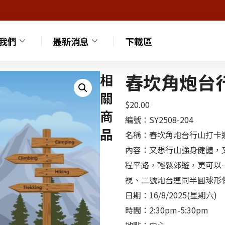
我們
最新消息
下載區
舂坎角炮台
相
關
$
20.00
商
編號：SY2508-204
品
名稱：舂坎角炮台行山打卡
內容：又想行山強身健體，
程平路，輕鬆郊遊，更可以
視、二號炮台連同半圓球形
日期：16/8/2025(星期六)
時間：2:30pm-5:30pm