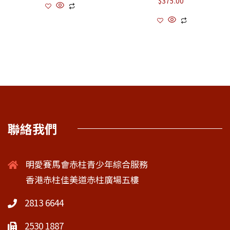
$
375.00
聯絡我們
明愛賽馬會赤柱青少年綜合服務
香港赤柱佳美道赤柱廣場五樓
2813 6644
2530 1887