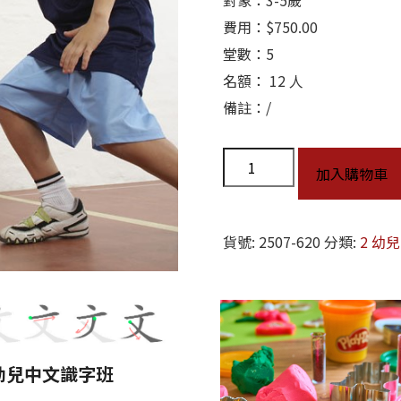
對象：3-5歲
費用：$750.00
堂數：5
名額： 12 人
備註：/
加入購物車
貨號:
2507-620
分類:
2 幼
幼兒中文識字班