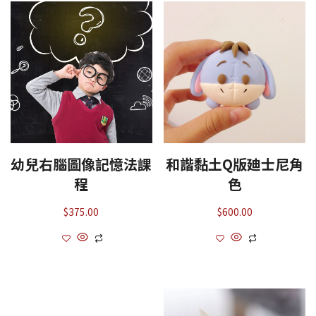
幼兒右腦圖像記憶法課
和諧黏土Q版廸士尼角
程
色
$
375.00
$
600.00