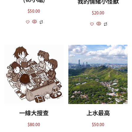
我的情緒小怪獸
$
50.00
$
20.00
一線大搜查
上水最高
$
80.00
$
50.00